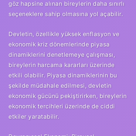
göz hapsine alınan bireylerin daha sınırlı
seçeneklere sahip olmasına yol açabilir.
Devletin, özellikle yüksek enflasyon ve
ekonomik kriz dönemlerinde piyasa
dinamiklerini denetlemeye çalışması,
bireylerin harcama kararları üzerinde
etkili olabilir. Piyasa dinamiklerinin bu
şekilde müdahale edilmesi, devletin
ekonomik gücünü pekiştirirken, bireylerin
ekonomik tercihleri üzerinde de ciddi
etkiler yaratabilir.