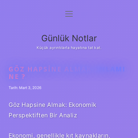
menüyü
Anasayfa
aç
Gizlilik Politikası
Günlük Notlar
Yasal Uyarı
Küçük ayrıntılarla hayatına tat kat.
Hakkımızda
GÖZ HAPSINE ALMAK ANLAMI
NE ?
Tarih: Mart 3, 2026
Göz Hapsine Almak: Ekonomik
Perspektiften Bir Analiz
Ekonomi, genellikle kıt kaynakların,