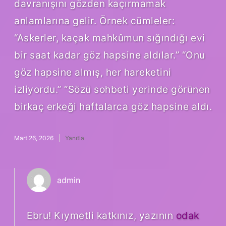
davranışını gözden kaçırmamak
anlamlarına gelir. Örnek cümleler:
“Askerler, kaçak mahkûmun sığındığı evi
bir saat kadar göz hapsine aldılar.” “Onu
göz hapsine almış, her hareketini
izliyordu.” “Sözü sohbeti yerinde görünen
birkaç erkeği haftalarca göz hapsine aldı.
Mart 26, 2026
Yanıtla
admin
Ebru! Kıymetli katkınız, yazının
odak