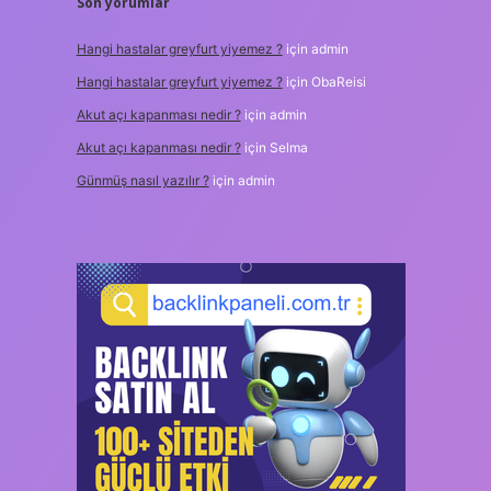
Son yorumlar
Hangi hastalar greyfurt yiyemez ?
için
admin
Hangi hastalar greyfurt yiyemez ?
için
ObaReisi
Akut açı kapanması nedir ?
için
admin
Akut açı kapanması nedir ?
için
Selma
Günmüş nasıl yazılır ?
için
admin