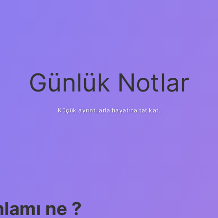
Günlük Notlar
Küçük ayrıntılarla hayatına tat kat.
lamı ne ?