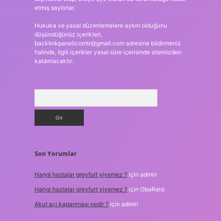
etmiş sayılırlar.
Hukuka ve yasal düzenlemelere aykırı olduğunu
düşündüğünüz içerikleri,
backlinkpanelicomtr@gmail.com
adresine bildirmeniz
halinde, ilgili içerikler yasal süre içerisinde sitemizden
kaldırılacaktır.
Arama
Son Yorumlar
Hangi hastalar greyfurt yiyemez ?
için
admin
Hangi hastalar greyfurt yiyemez ?
için
ObaReisi
Akut açı kapanması nedir ?
için
admin