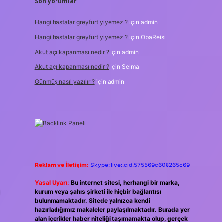
Son yorumlar
Hangi hastalar greyfurt yiyemez ?
için
admin
Hangi hastalar greyfurt yiyemez ?
için
ObaReisi
Akut açı kapanması nedir ?
için
admin
Akut açı kapanması nedir ?
için
Selma
Günmüş nasıl yazılır ?
için
admin
Reklam ve İletişim:
Skype: live:.cid.575569c608265c69
Yasal Uyarı:
Bu internet sitesi, herhangi bir marka,
kurum veya şahıs şirketi ile hiçbir bağlantısı
bulunmamaktadır. Sitede yalnızca kendi
hazırladığımız makaleler paylaşılmaktadır. Burada yer
alan içerikler haber niteliği taşımamakta olup, gerçek