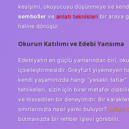
kesişimi, okuyucuyu düşünmeye ve kendi
semboller
ve
anlatı teknikleri
bir araya g
haline dönüşür.
Okurun Katılımı ve Edebi Yansıma
Edebiyatın en güçlü yanlarından biri, ok
içselleştirmesidir. Greyfurt yiyemeyen ha
kendi yaşamınızda hangi “yasaklı tatlar” 
tehlikeleri, sizin için birer metafor olab
ve hissedilen bir deneyimdir. Bir karakte
sınırlarınızla nasıl yankı buluyor?
Anlatı t
bulmanızda bir rehber işlevi görebilir.