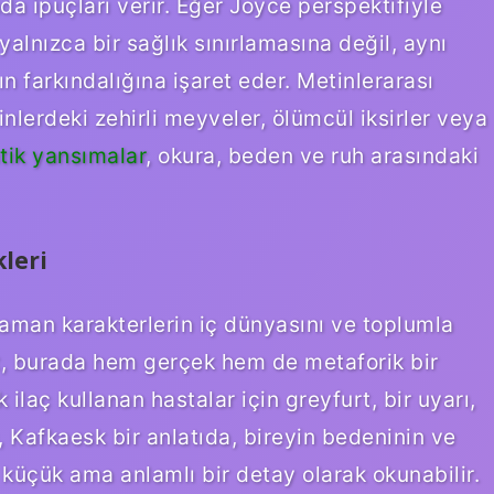
da ipuçları verir. Eğer Joyce perspektifiyle
alnızca bir sağlık sınırlamasına değil, aynı
n farkındalığına işaret eder. Metinlerarası
inlerdeki zehirli meyveler, ölümcül iksirler veya
tik yansımalar
, okura, beden ve ruh arasındaki
kleri
man karakterlerin iç dünyasını ve toplumla
furt, burada hem gerçek hem de metaforik bir
 ilaç kullanan hastalar için greyfurt, bir uyarı,
u, Kafkaesk bir anlatıda, bireyin bedeninin ve
küçük ama anlamlı bir detay olarak okunabilir.