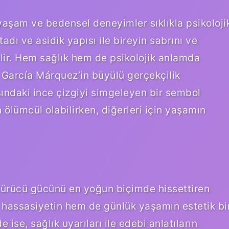
yaşam ve bedensel deneyimler sıklıkla psikoloji
tadı ve asidik yapısı ile bireyin sabrını ve
gelir. Hem sağlık hem de psikolojik anlamda
l García Márquez’in büyülü gerçekçilik
sındaki ince çizgiyi simgeleyen bir sembol
n ölümcül olabilirken, diğerleri için yaşamın
ştürücü gücünü en yoğun biçimde hissettiren
l hassasiyetin hem de günlük yaşamın estetik bi
 ise, sağlık uyarıları ile edebi anlatıların