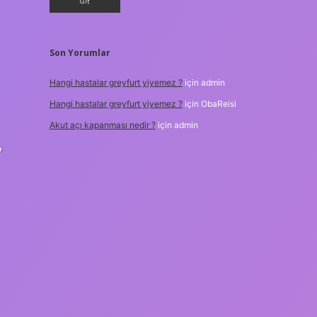
Son Yorumlar
Hangi hastalar greyfurt yiyemez ?
için
admin
Hangi hastalar greyfurt yiyemez ?
için
ObaReisi
Akut açı kapanması nedir ?
için
admin
,