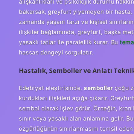
alışkanlıkları ve psikolojik durumu hakkın
bakarsak, greyfurt yiyemeyen bir hasta, y
zamanda yaşam tarzı ve kişisel sınırlarını
ilişkiler bağlamında, greyfurt, başka met
yasaklı tatlar ile paralellik kurar. Bu
tema
hassas dengeyi sorgulatır.
Hastalık, Semboller ve Anlatı Tekni
Edebiyat eleştirisinde,
semboller
çoğu za
kurdukları ilişkileri açığa çıkarır. Grey
sembol olarak işlev görür. Örneğin, kronik
sınır veya yasaklı alan anlamına gelir. B
özgürlüğünün sınırlanmasını temsil eden 