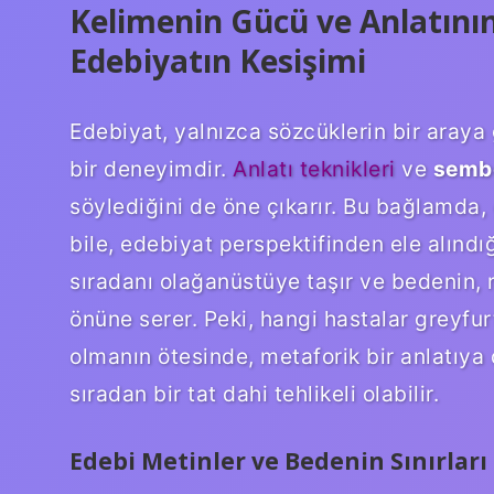
Kelimenin Gücü ve Anlatının
Edebiyatın Kesişimi
Edebiyat, yalnızca sözcüklerin bir aray
bir deneyimdir.
Anlatı teknikleri
ve
sembo
söylediğini de öne çıkarır. Bu bağlamda, 
bile, edebiyat perspektifinden ele alınd
sıradanı olağanüstüye taşır ve bedenin, 
önüne serer. Peki, hangi hastalar greyfur
olmanın ötesinde, metaforik bir anlatıya d
sıradan bir tat dahi tehlikeli olabilir.
Edebi Metinler ve Bedenin Sınırları