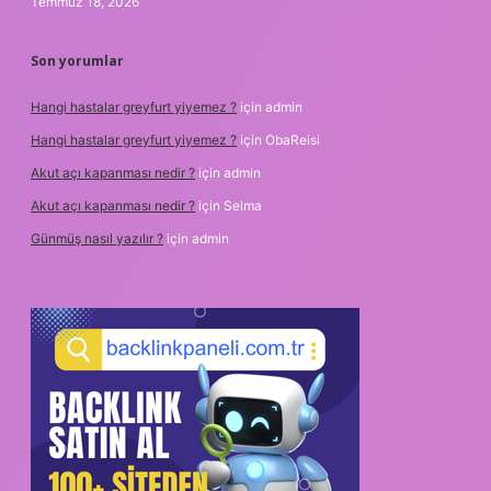
Temmuz 18, 2026
Son yorumlar
Hangi hastalar greyfurt yiyemez ?
için
admin
Hangi hastalar greyfurt yiyemez ?
için
ObaReisi
Akut açı kapanması nedir ?
için
admin
Akut açı kapanması nedir ?
için
Selma
Günmüş nasıl yazılır ?
için
admin