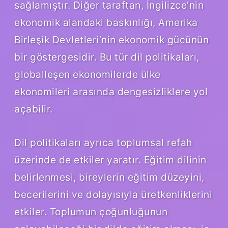
sağlamıştır. Diğer taraftan, İngilizce’nin
ekonomik alandaki baskınlığı, Amerika
Birleşik Devletleri’nin ekonomik gücünün
bir göstergesidir. Bu tür dil politikaları,
globalleşen ekonomilerde ülke
ekonomileri arasında dengesizliklere yol
açabilir.
Dil politikaları ayrıca toplumsal refah
üzerinde de etkiler yaratır. Eğitim dilinin
belirlenmesi, bireylerin eğitim düzeyini,
becerilerini ve dolayısıyla üretkenliklerini
etkiler. Toplumun çoğunluğunun