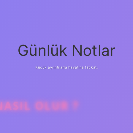
Günlük Notlar
Küçük ayrıntılarla hayatına tat kat.
NASIL OLUR ?