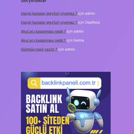
Son yorumlar
Hangi hastalar greyfurt yiyemez ?
için
admin
Hangi hastalar greyfurt yiyemez ?
için
ObaReisi
Akut açı kapanması nedir ?
için
admin
Akut açı kapanması nedir ?
için
Selma
Günmüş nasıl yazılır ?
için
admin