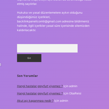
etmiş sayılırlar.
Hukuka ve yasal düzenlemelere aykırı olduğunu
düşündüğünüz içerikleri,
backlinkpanelicomtr@gmail.com
adresine bildirmeniz
halinde, ilgili içerikler yasal süre içerisinde sitemizden
kaldırılacaktır.
Arama
n
Son Yorumlar
Hangi hastalar greyfurt yiyemez ?
için
admin
Hangi hastalar greyfurt yiyemez ?
için
ObaReisi
Akut açı kapanması nedir ?
için
admin