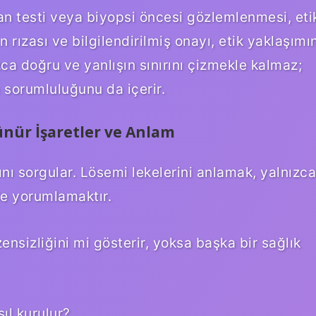
kan testi veya biyopsi öncesi gözlemlenmesi, eti
n rızası ve bilgilendirilmiş onayı, etik yaklaşımı
zca doğru ve yanlışın sınırını çizmekle kalmaz;
 sorumluluğunu da içerir.
rünür İşaretler ve Anlam
rını sorgular. Lösemi lekelerini anlamak, yalnızca
de yorumlamaktır.
ensizliğini mi gösterir, yoksa başka bir sağlık
ıl kurulur?