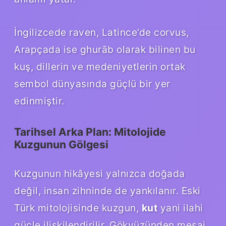
İngilizcede raven, Latince’de corvus,
Arapçada ise ghurāb olarak bilinen bu
kuş, dillerin ve medeniyetlerin ortak
sembol dünyasında güçlü bir yer
edinmiştir.
Tarihsel Arka Plan: Mitolojide
Kuzgunun Gölgesi
Kuzgunun hikâyesi yalnızca doğada
değil, insan zihninde de yankılanır. Eski
Türk mitolojisinde kuzgun,
kut
yani ilahi
güçle ilişkilendirilir. Gökyüzünden mesaj