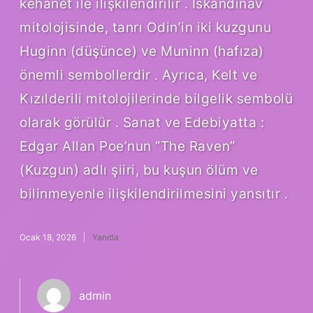
kehanet ile ilişkilendirilir . İskandinav
mitolojisinde, tanrı Odin’in iki kuzgunu
Huginn (düşünce) ve Muninn (hafıza)
önemli sembollerdir . Ayrıca, Kelt ve
Kızılderili mitolojilerinde bilgelik sembolü
olarak görülür . Sanat ve Edebiyatta :
Edgar Allan Poe’nun “The Raven”
(Kuzgun) adlı şiiri, bu kuşun ölüm ve
bilinmeyenle ilişkilendirilmesini yansıtır .
Ocak 18, 2026
Yanıtla
admin