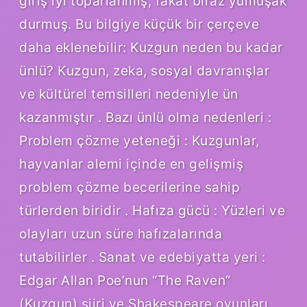
giriş iyi toparlanmış, fakat biraz yumuşak
durmuş. Bu bilgiye küçük bir çerçeve
daha eklenebilir: Kuzgun neden bu kadar
ünlü? Kuzgun, zeka, sosyal davranışlar
ve kültürel temsilleri nedeniyle ün
kazanmıştır . Bazı ünlü olma nedenleri :
Problem çözme yeteneği : Kuzgunlar,
hayvanlar alemi içinde en gelişmiş
problem çözme becerilerine sahip
türlerden biridir . Hafıza gücü : Yüzleri ve
olayları uzun süre hafızalarında
tutabilirler . Sanat ve edebiyatta yeri :
Edgar Allan Poe’nun “The Raven”
(Kuzgun) şiiri ve Shakespeare oyunları