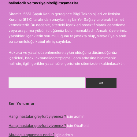
halindedir ve tavsiye niteliği taşımazlar.
Sitemiz, 5651 Sayılı Kanun gereğince Bilgi Teknolojileri ve İletişim
Kurumu (BTK) tarafından onaylanmış bir Yer Sağlayıcı olarak hizmet
vermektedir. Bu nedenle, sitedeki içerikleri proaktif olarak denetleme
veya araştırma yükümlülüğümüz bulunmamaktadır. Ancak, üyelerimiz
yazdıkları içeriklerin sorumluluğunu taşımakta olup, siteye üye olarak
bu sorumluluğu kabul etmiş sayılırlar.
Hukuka ve yasal düzenlemelere aykırı olduğunu düşündüğünüz
içerikleri,
backlinkpanelicomtr@gmail.com
adresine bildirmeniz
halinde, ilgili içerikler yasal süre içerisinde sitemizden kaldırılacaktır.
Arama
Son Yorumlar
Hangi hastalar greyfurt yiyemez ?
için
admin
Hangi hastalar greyfurt yiyemez ?
için
ObaReisi
Akut açı kapanması nedir ?
için
admin