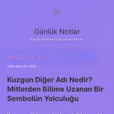
menüyü
Anasayfa
aç
Gizlilik Politikası
Günlük Notlar
Yasal Uyarı
Küçük ayrıntılarla hayatına tat kat.
Hakkımızda
KUZGUN DIĞER ADI NEDIR ?
Tarih: Ekim 10, 2025
Kuzgun Diğer Adı Nedir?
Mitlerden Bilime Uzanan Bir
Sembolün Yolculuğu