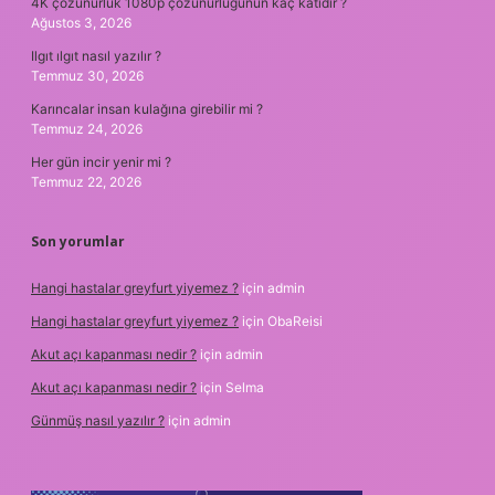
4K çözünürlük 1080p çözünürlüğünün kaç katıdır ?
Ağustos 3, 2026
Ilgıt ılgıt nasıl yazılır ?
Temmuz 30, 2026
Karıncalar insan kulağına girebilir mi ?
Temmuz 24, 2026
Her gün incir yenir mi ?
Temmuz 22, 2026
Son yorumlar
Hangi hastalar greyfurt yiyemez ?
için
admin
Hangi hastalar greyfurt yiyemez ?
için
ObaReisi
Akut açı kapanması nedir ?
için
admin
Akut açı kapanması nedir ?
için
Selma
Günmüş nasıl yazılır ?
için
admin