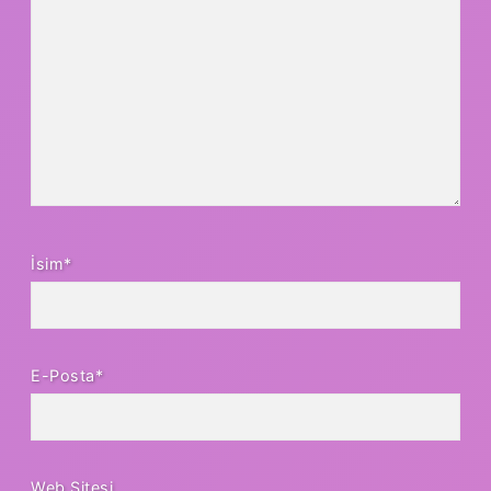
İsim*
E-Posta*
Web Sitesi