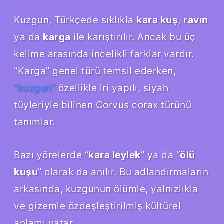
Kuzgun, Türkçede sıklıkla
kara kuş
,
ravın
ya da
karga
ile karıştırılır. Ancak bu üç
kelime arasında incelikli farklar vardır.
“Karga” genel türü temsil ederken,
“kuzgun”
özellikle iri yapılı, siyah
tüyleriyle bilinen Corvus corax türünü
tanımlar.
Bazı yörelerde “
kara leylek
” ya da “
ölü
kuşu
” olarak da anılır. Bu adlandırmaların
arkasında, kuzgunun ölümle, yalnızlıkla
ve gizemle özdeşleştirilmiş kültürel
anlamı yatar.