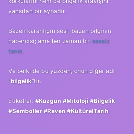
korkularını hem de bilgelik arayışını
yansıtan bir aynadır.
Bazen karanlığın sesi, bazen bilginin
habercisi; ama her zaman bir
sessiz
tanık
.
Ve belki de bu yüzden, onun diğer adı
“
bilgelik
”tir.
Etiketler:
#Kuzgun
#Mitoloji
#Bilgelik
#Semboller
#Raven
#KültürelTarih