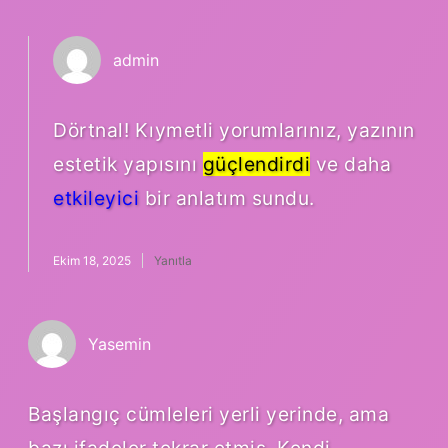
admin
Dörtnal! Kıymetli yorumlarınız, yazının
estetik yapısını
güçlendirdi
ve daha
etkileyici
bir anlatım sundu.
Ekim 18, 2025
Yanıtla
Yasemin
Başlangıç cümleleri yerli yerinde, ama
bazı ifadeler tekrar etmiş. Kendi