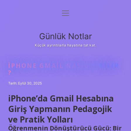
menüyü
Anasayfa
aç
Gizlilik Politikası
Günlük Notlar
Yasal Uyarı
Küçük ayrıntılarla hayatına tat kat.
Hakkımızda
IPHONE GMAIL NASIL GIRILIR
?
Tarih: Eylül 30, 2025
iPhone’da Gmail Hesabına
Giriş Yapmanın Pedagojik
ve Pratik Yolları
Öğrenmenin Dönüştürücü Gücü: Bir