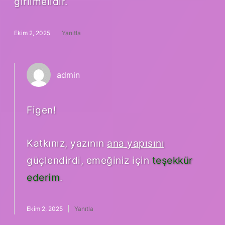
girilmelidir.
Ekim 2, 2025
Yanıtla
admin
Figen!
Katkınız, yazının
ana yapısını
güçlendirdi, emeğiniz için
teşekkür
ederim
.
Ekim 2, 2025
Yanıtla