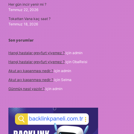
Her gün incir yenir mi ?
Temmuz 22, 2026
Tokattan Vana kaç saat ?
Temmuz 18, 2026
Son yorumlar
Hangi hastalar greyfurt yiyemez ?
için
admin
Hangi hastalar greyfurt yiyemez ?
için
ObaReisi
Akut açı kapanması nedir ?
için
admin
Akut açı kapanması nedir ?
için
Selma
Günmüş nasıl yazılır ?
için
admin