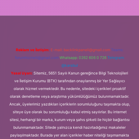
et giriş
Reklam ve İletişim:
E-mail:
backlinkpaneli@gmail.com
Teams:
forumhizmeti@gmail.com
Whatsapp: 0262 606 0 726
Telegram:
@karabul
Yasal Uyarı:
Sitemiz, 5651 Sayılı Kanun gereğince Bilgi Teknolojileri
ve İletişim Kurumu (BTK) tarafından onaylanmış bir Yer Sağlayıcı
olarak hizmet vermektedir. Bu nedenle, sitedeki içerikleri proaktif
olarak denetleme veya araştırma yükümlülüğümüz bulunmamaktadır.
Ancak, üyelerimiz yazdıkları içeriklerin sorumluluğunu taşımakta olup,
siteye üye olarak bu sorumluluğu kabul etmiş sayılırlar. Bu internet
sitesi, herhangi bir marka, kurum veya şahıs şirketi ile hiçbir bağlantısı
bulunmamaktadır. Sitede yalnızca kendi hazırladığımız makaleler
paylaşılmaktadır. Burada yer alan içerikler haber niteliği taşımamakta