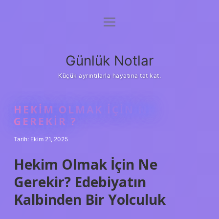
menüyü
Anasayfa
aç
Gizlilik Politikası
Günlük Notlar
Yasal Uyarı
Küçük ayrıntılarla hayatına tat kat.
Hakkımızda
HEKIM OLMAK IÇIN NE
GEREKIR ?
Tarih: Ekim 21, 2025
Hekim Olmak İçin Ne
Gerekir? Edebiyatın
Kalbinden Bir Yolculuk