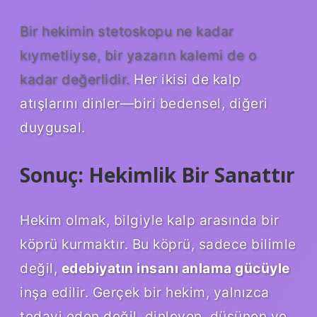
Bir hekimin stetoskopu ne kadar
kıymetliyse, bir yazarın kalemi de o
kadar değerlidir.
Her ikisi de kalp
atışlarını dinler—biri bedensel, diğeri
duygusal.
Sonuç: Hekimlik Bir Sanattır
Hekim olmak, bilgiyle kalp arasında bir
köprü kurmaktır. Bu köprü, sadece bilimle
değil,
edebiyatın insanı anlama gücüyle
inşa edilir. Gerçek bir hekim, yalnızca
tedavi eden değil, dinleyen, düşünen ve