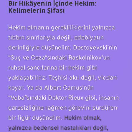
Bir Hikâyenin İçinde Hekim:
Kelimelerin Şifası
Hekim olmanın gerekliliklerini yalnızca
tıbbın sınırlarıyla değil, edebiyatın
derinliğiyle düşünelim. Dostoyevski’nin
“Suç ve Ceza”sındaki Raskolnikov’un
ruhsal sancılarına bir hekim gibi
yaklaşabiliriz: Teşhisi akıl değil, vicdan
koyar. Ya da Albert Camus’nün
“Veba”sındaki Doktor Rieux gibi, insanın
çaresizliğine rağmen görevini sürdüren
bir figür düşünelim.
Hekim olmak,
yalnızca bedensel hastalıkları değil,