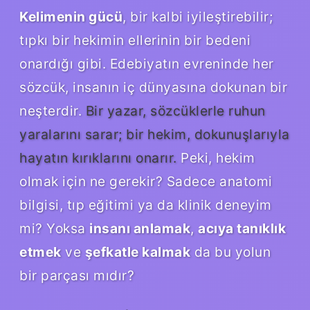
Kelimenin gücü
, bir kalbi iyileştirebilir;
tıpkı bir hekimin ellerinin bir bedeni
onardığı gibi. Edebiyatın evreninde her
sözcük, insanın iç dünyasına dokunan bir
neşterdir.
Bir yazar, sözcüklerle ruhun
yaralarını sarar; bir hekim, dokunuşlarıyla
hayatın kırıklarını onarır.
Peki, hekim
olmak için ne gerekir? Sadece anatomi
bilgisi, tıp eğitimi ya da klinik deneyim
mi? Yoksa
insanı anlamak
,
acıya tanıklık
etmek
ve
şefkatle kalmak
da bu yolun
bir parçası mıdır?