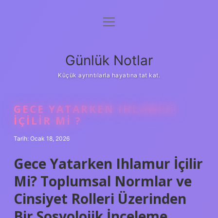
menüyü
Anasayfa
aç
Gizlilik Politikası
Günlük Notlar
Yasal Uyarı
Küçük ayrıntılarla hayatına tat kat.
Hakkımızda
GECE YATARKEN IHLAMUR
IÇILIR MI ?
Tarih: Ocak 18, 2026
Gece Yatarken Ihlamur İçilir
Mi? Toplumsal Normlar ve
Cinsiyet Rolleri Üzerinden
Bir Sosyolojik İnceleme