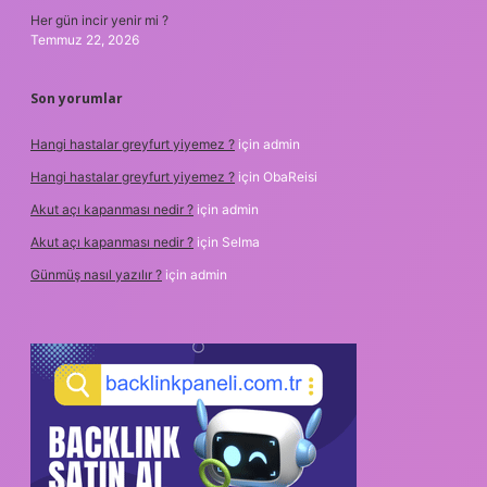
Her gün incir yenir mi ?
Temmuz 22, 2026
Son yorumlar
Hangi hastalar greyfurt yiyemez ?
için
admin
Hangi hastalar greyfurt yiyemez ?
için
ObaReisi
Akut açı kapanması nedir ?
için
admin
Akut açı kapanması nedir ?
için
Selma
Günmüş nasıl yazılır ?
için
admin