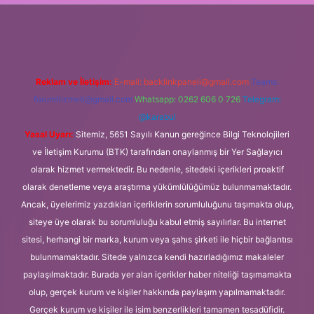
iş
Reklam ve İletişim:
E-mail:
backlinkpaneli@gmail.com
Teams:
forumhizmeti@gmail.com
Whatsapp: 0262 606 0 726
Telegram:
@karabul
Yasal Uyarı:
Sitemiz, 5651 Sayılı Kanun gereğince Bilgi Teknolojileri
ve İletişim Kurumu (BTK) tarafından onaylanmış bir Yer Sağlayıcı
olarak hizmet vermektedir. Bu nedenle, sitedeki içerikleri proaktif
olarak denetleme veya araştırma yükümlülüğümüz bulunmamaktadır.
Ancak, üyelerimiz yazdıkları içeriklerin sorumluluğunu taşımakta olup,
siteye üye olarak bu sorumluluğu kabul etmiş sayılırlar. Bu internet
sitesi, herhangi bir marka, kurum veya şahıs şirketi ile hiçbir bağlantısı
bulunmamaktadır. Sitede yalnızca kendi hazırladığımız makaleler
paylaşılmaktadır. Burada yer alan içerikler haber niteliği taşımamakta
olup, gerçek kurum ve kişiler hakkında paylaşım yapılmamaktadır.
Gerçek kurum ve kişiler ile isim benzerlikleri tamamen tesadüfidir.