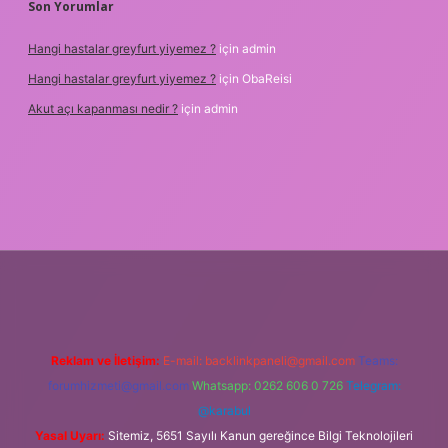
Son Yorumlar
Hangi hastalar greyfurt yiyemez ?
için
admin
Hangi hastalar greyfurt yiyemez ?
için
ObaReisi
Akut açı kapanması nedir ?
için
admin
lbet giriş
Reklam ve İletişim:
E-mail:
backlinkpaneli@gmail.com
Teams:
forumhizmeti@gmail.com
Whatsapp: 0262 606 0 726
Telegram:
@karabul
Yasal Uyarı:
Sitemiz, 5651 Sayılı Kanun gereğince Bilgi Teknolojileri