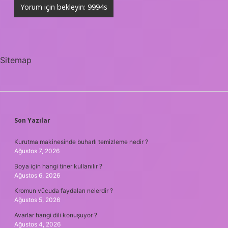
Sitemap
SIDEBAR
Son Yazılar
Kurutma makinesinde buharlı temizleme nedir ?
Ağustos 7, 2026
Boya için hangi tiner kullanılır ?
Ağustos 6, 2026
Kromun vücuda faydaları nelerdir ?
Ağustos 5, 2026
Avarlar hangi dili konuşuyor ?
Ağustos 4, 2026