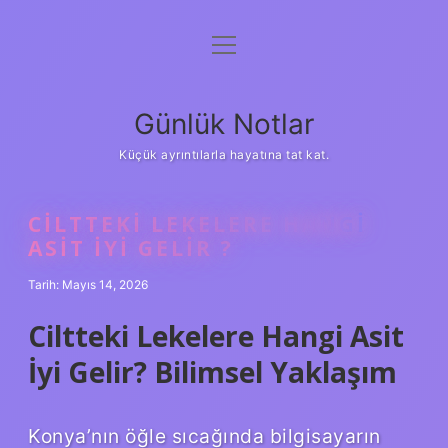
menüyü
Anasayfa
aç
Gizlilik Politikası
Günlük Notlar
Yasal Uyarı
Küçük ayrıntılarla hayatına tat kat.
Hakkımızda
CILTTEKI LEKELERE HANGI
ASIT IYI GELIR ?
Tarih: Mayıs 14, 2026
Ciltteki Lekelere Hangi Asit
İyi Gelir? Bilimsel Yaklaşım
Konya’nın öğle sıcağında bilgisayarın