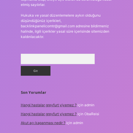
etmiş sayılırlar.
Hukuka ve yasal düzenlemelere aykırı olduğunu
düşündüğünüz içerikleri,
backlinkpanelicomtr@gmail.com
adresine bildirmeniz
halinde, ilgili içerikler yasal süre içerisinde sitemizden
kaldırılacaktır.
Arama
Son Yorumlar
Hangi hastalar greyfurt yiyemez ?
için
admin
Hangi hastalar greyfurt yiyemez ?
için
ObaReisi
Akut açı kapanması nedir ?
için
admin