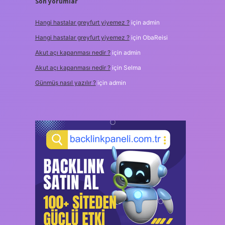
Son yorumlar
Hangi hastalar greyfurt yiyemez ?
için
admin
Hangi hastalar greyfurt yiyemez ?
için
ObaReisi
Akut açı kapanması nedir ?
için
admin
Akut açı kapanması nedir ?
için
Selma
Günmüş nasıl yazılır ?
için
admin