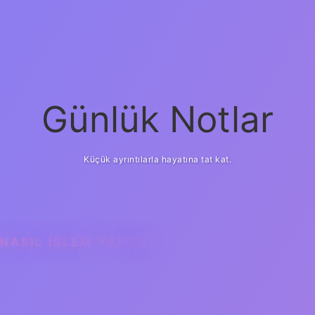
Günlük Notlar
Küçük ayrıntılarla hayatına tat kat.
NASIL IŞLEM YAPILIR