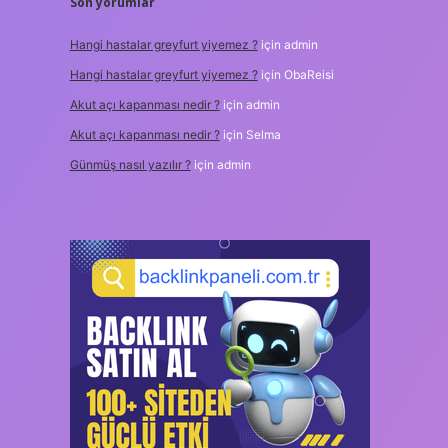
Son yorumlar
Hangi hastalar greyfurt yiyemez ?
için
admin
Hangi hastalar greyfurt yiyemez ?
için
ObaReisi
Akut açı kapanması nedir ?
için
admin
Akut açı kapanması nedir ?
için
Selma
Günmüş nasıl yazılır ?
için
admin