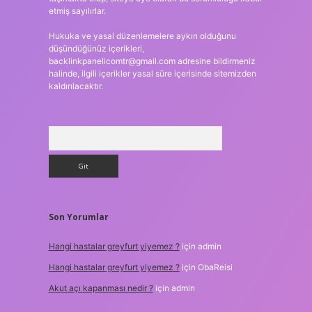
etmiş sayılırlar.
Hukuka ve yasal düzenlemelere aykırı olduğunu
düşündüğünüz içerikleri,
backlinkpanelicomtr@gmail.com
adresine bildirmeniz
halinde, ilgili içerikler yasal süre içerisinde sitemizden
kaldırılacaktır.
Arama
Son Yorumlar
Hangi hastalar greyfurt yiyemez ?
için
admin
Hangi hastalar greyfurt yiyemez ?
için
ObaReisi
Akut açı kapanması nedir ?
için
admin