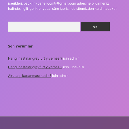
içerikleri,
backlinkpanelicomtr@gmail.com
adresine bildirmeniz
halinde, ilgili içerikler yasal süre içerisinde sitemizden kaldırılacaktır.
Arama
Son Yorumlar
Hangi hastalar greyfurt yiyemez ?
için
admin
Hangi hastalar greyfurt yiyemez ?
için
ObaReisi
Akut açı kapanması nedir ?
için
admin
riş