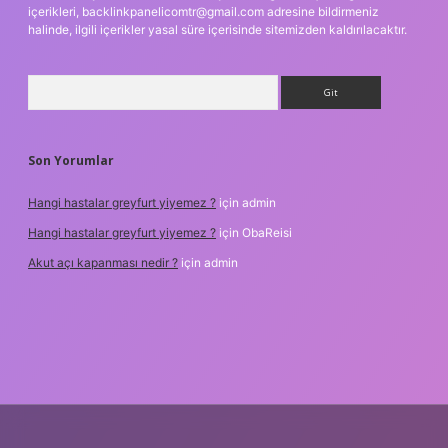
içerikleri,
backlinkpanelicomtr@gmail.com
adresine bildirmeniz
halinde, ilgili içerikler yasal süre içerisinde sitemizden kaldırılacaktır.
Arama
Son Yorumlar
Hangi hastalar greyfurt yiyemez ?
için
admin
Hangi hastalar greyfurt yiyemez ?
için
ObaReisi
Akut açı kapanması nedir ?
için
admin
riş