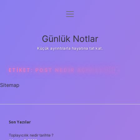
menüyü
Anasayfa
aç
Gizlilik Politikası
Günlük Notlar
Yasal Uyarı
Küçük ayrıntılarla hayatına tat kat.
Hakkımızda
ETIKET:
POST NEDIR AÇIKLAYINIZ
Sitemap
SIDEBAR
Son Yazılar
Toplayıcılık nedir tarihte ?