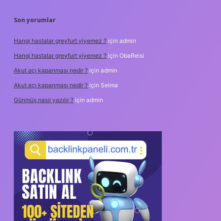
Son yorumlar
Hangi hastalar greyfurt yiyemez ?
için
admin
Hangi hastalar greyfurt yiyemez ?
için
ObaReisi
Akut açı kapanması nedir ?
için
admin
Akut açı kapanması nedir ?
için
Selma
Günmüş nasıl yazılır ?
için
admin