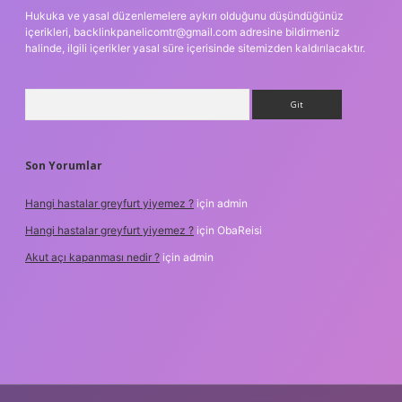
Hukuka ve yasal düzenlemelere aykırı olduğunu düşündüğünüz
içerikleri,
backlinkpanelicomtr@gmail.com
adresine bildirmeniz
halinde, ilgili içerikler yasal süre içerisinde sitemizden kaldırılacaktır.
Arama
Son Yorumlar
Hangi hastalar greyfurt yiyemez ?
için
admin
Hangi hastalar greyfurt yiyemez ?
için
ObaReisi
Akut açı kapanması nedir ?
için
admin
riş