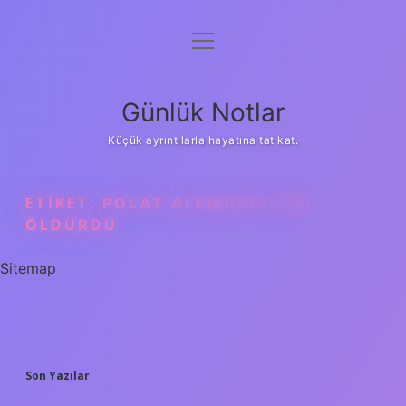
menüyü
Anasayfa
aç
Gizlilik Politikası
Günlük Notlar
Yasal Uyarı
Küçük ayrıntılarla hayatına tat kat.
Hakkımızda
ETIKET:
POLAT ALEMDARI KIM
ÖLDÜRDÜ
Sitemap
SIDEBAR
Son Yazılar