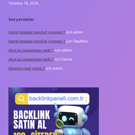
Temmuz 18, 2026
Son yorumlar
Hangi hastalar greyfurt yiyemez ?
için
admin
Hangi hastalar greyfurt yiyemez ?
için
ObaReisi
Akut açı kapanması nedir ?
için
admin
Akut açı kapanması nedir ?
için
Selma
Günmüş nasıl yazılır ?
için
admin