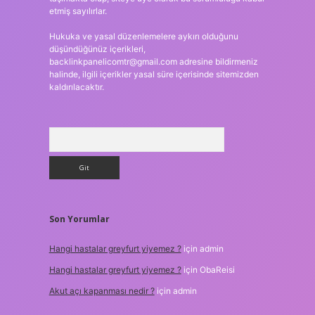
etmiş sayılırlar.
Hukuka ve yasal düzenlemelere aykırı olduğunu
düşündüğünüz içerikleri,
backlinkpanelicomtr@gmail.com
adresine bildirmeniz
halinde, ilgili içerikler yasal süre içerisinde sitemizden
kaldırılacaktır.
Arama
Son Yorumlar
Hangi hastalar greyfurt yiyemez ?
için
admin
Hangi hastalar greyfurt yiyemez ?
için
ObaReisi
Akut açı kapanması nedir ?
için
admin