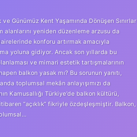
 ve Günümüz Kent Yaşamında Dönüşen Sınırlar
m alanlarını yeniden düzenleme arzusu da
 dairelerinde konforu artırmak amacıyla
ma yoluna gidiyor. Ancak son yıllarda bu
lanlaması ve mimari estetik tartışmalarının
mapen balkon yasak mı? Bu sorunun yanıtı,
amanda toplumsal mekân anlayışımızı da
anın Kamusallığı Türkiye’de balkon kültürü,
ibaren “açıklık” fikriyle özdeşleşmiştir. Balkon,
oplumsal…