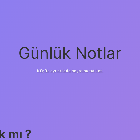
Günlük Notlar
Küçük ayrıntılarla hayatına tat kat.
k mı ?