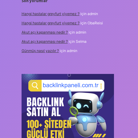
Son yorumlar
Hangi hastalar greyfurt yiyemez ?
için
admin
Hangi hastalar greyfurt yiyemez ?
için
ObaReisi
Akut açı kapanması nedir ?
için
admin
Akut açı kapanması nedir ?
için
Selma
Günmüş nasıl yazılır ?
için
admin