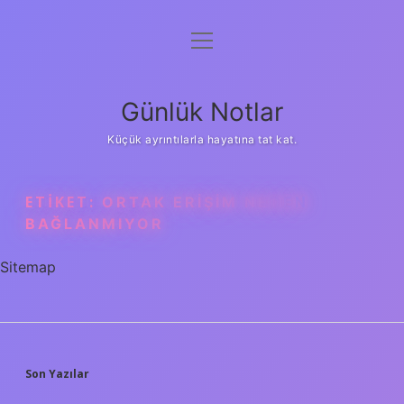
menüyü
Anasayfa
aç
Gizlilik Politikası
Günlük Notlar
Yasal Uyarı
Küçük ayrıntılarla hayatına tat kat.
Hakkımızda
ETIKET:
ORTAK ERIŞIM NEDEN
BAĞLANMIYOR
Sitemap
SIDEBAR
Son Yazılar