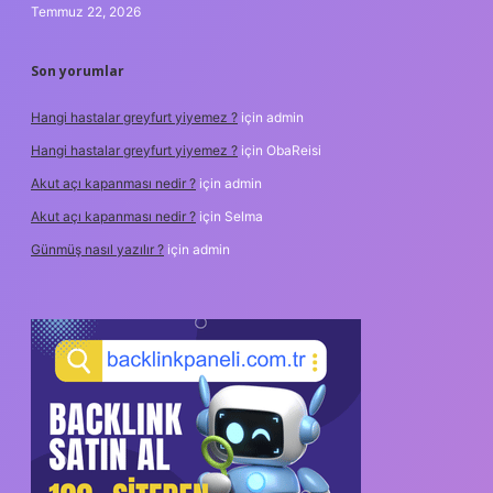
Temmuz 22, 2026
Son yorumlar
Hangi hastalar greyfurt yiyemez ?
için
admin
Hangi hastalar greyfurt yiyemez ?
için
ObaReisi
Akut açı kapanması nedir ?
için
admin
Akut açı kapanması nedir ?
için
Selma
Günmüş nasıl yazılır ?
için
admin