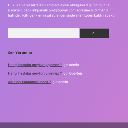
Hukuka ve yasal düzenlemelere aykırı olduğunu düşündüğünüz
içerikleri,
backlinkpanelicomtr@gmail.com
adresine bildirmeniz
halinde, ilgili içerikler yasal süre içerisinde sitemizden kaldırılacaktır.
Arama
Son Yorumlar
Hangi hastalar greyfurt yiyemez ?
için
admin
Hangi hastalar greyfurt yiyemez ?
için
ObaReisi
Akut açı kapanması nedir ?
için
admin
riş