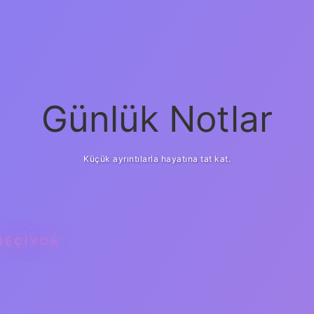
Günlük Notlar
Küçük ayrıntılarla hayatına tat kat.
GEÇIYOR