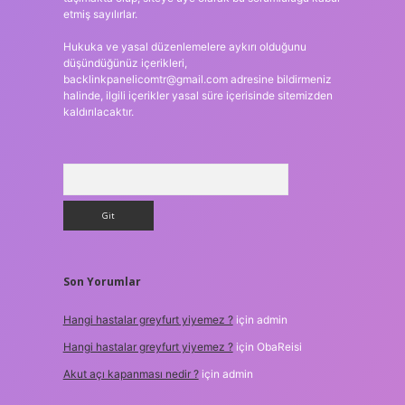
etmiş sayılırlar.
Hukuka ve yasal düzenlemelere aykırı olduğunu
düşündüğünüz içerikleri,
backlinkpanelicomtr@gmail.com
adresine bildirmeniz
halinde, ilgili içerikler yasal süre içerisinde sitemizden
kaldırılacaktır.
Arama
Son Yorumlar
Hangi hastalar greyfurt yiyemez ?
için
admin
Hangi hastalar greyfurt yiyemez ?
için
ObaReisi
Akut açı kapanması nedir ?
için
admin