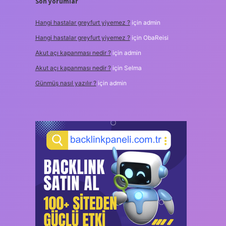
Son yorumlar
Hangi hastalar greyfurt yiyemez ?
için
admin
Hangi hastalar greyfurt yiyemez ?
için
ObaReisi
Akut açı kapanması nedir ?
için
admin
Akut açı kapanması nedir ?
için
Selma
Günmüş nasıl yazılır ?
için
admin