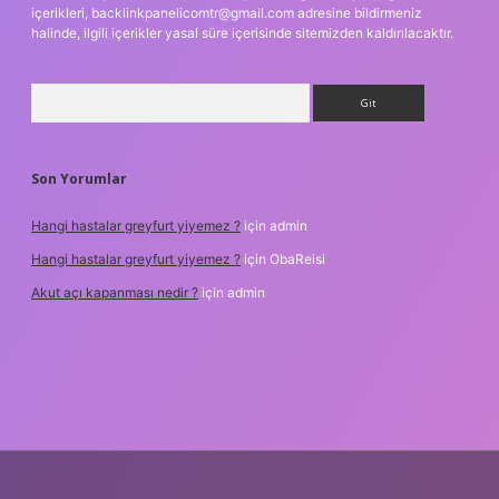
içerikleri,
backlinkpanelicomtr@gmail.com
adresine bildirmeniz
halinde, ilgili içerikler yasal süre içerisinde sitemizden kaldırılacaktır.
Arama
Son Yorumlar
Hangi hastalar greyfurt yiyemez ?
için
admin
Hangi hastalar greyfurt yiyemez ?
için
ObaReisi
Akut açı kapanması nedir ?
için
admin
riş