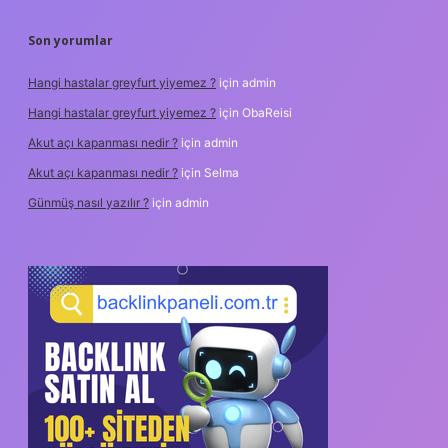
Son yorumlar
Hangi hastalar greyfurt yiyemez ?
için
admin
Hangi hastalar greyfurt yiyemez ?
için
ObaReisi
Akut açı kapanması nedir ?
için
admin
Akut açı kapanması nedir ?
için
Selma
Günmüş nasıl yazılır ?
için
admin