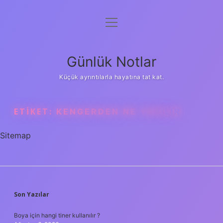
menüyü
Anasayfa
aç
Gizlilik Politikası
Günlük Notlar
Yasal Uyarı
Küçük ayrıntılarla hayatına tat kat.
Hakkımızda
ETIKET:
KENGERDEN NE YAPILIR
Sitemap
SIDEBAR
Son Yazılar
Boya için hangi tiner kullanılır ?