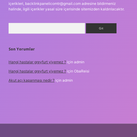
içerikleri,
backlinkpanelicomtr@gmail.com
adresine bildirmeniz
halinde, ilgili içerikler yasal süre içerisinde sitemizden kaldırılacaktır.
Arama
Son Yorumlar
Hangi hastalar greyfurt yiyemez ?
için
admin
Hangi hastalar greyfurt yiyemez ?
için
ObaReisi
Akut açı kapanması nedir ?
için
admin
riş