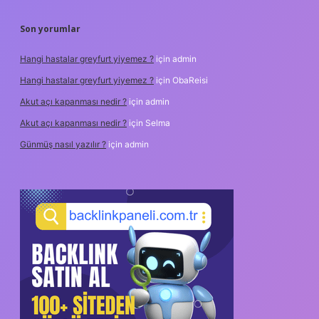
Son yorumlar
Hangi hastalar greyfurt yiyemez ?
için
admin
Hangi hastalar greyfurt yiyemez ?
için
ObaReisi
Akut açı kapanması nedir ?
için
admin
Akut açı kapanması nedir ?
için
Selma
Günmüş nasıl yazılır ?
için
admin