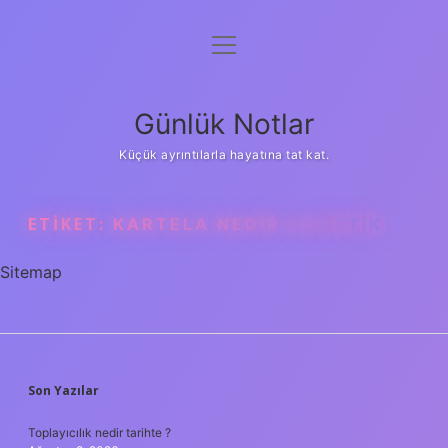
menüyü
Anasayfa
aç
Gizlilik Politikası
Günlük Notlar
Yasal Uyarı
Küçük ayrıntılarla hayatına tat kat.
Hakkımızda
ETIKET:
KARTELA NEDIR LOJISTIK
Sitemap
SIDEBAR
Son Yazılar
Toplayıcılık nedir tarihte ?