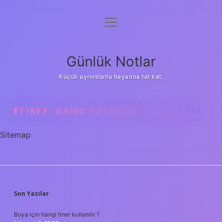
menüyü
Anasayfa
aç
Gizlilik Politikası
Günlük Notlar
Yasal Uyarı
Küçük ayrıntılarla hayatına tat kat.
Hakkımızda
ETIKET:
KAMU PERSONELI NELERDIR
Sitemap
SIDEBAR
Son Yazılar
Boya için hangi tiner kullanılır ?