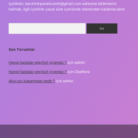
içerikleri,
backlinkpanelicomtr@gmail.com
adresine bildirmeniz
halinde, ilgili içerikler yasal süre içerisinde sitemizden kaldırılacaktır.
Arama
Son Yorumlar
Hangi hastalar greyfurt yiyemez ?
için
admin
Hangi hastalar greyfurt yiyemez ?
için
ObaReisi
Akut açı kapanması nedir ?
için
admin
iriş