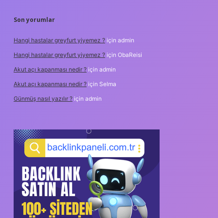
Son yorumlar
Hangi hastalar greyfurt yiyemez ?
için
admin
Hangi hastalar greyfurt yiyemez ?
için
ObaReisi
Akut açı kapanması nedir ?
için
admin
Akut açı kapanması nedir ?
için
Selma
Günmüş nasıl yazılır ?
için
admin