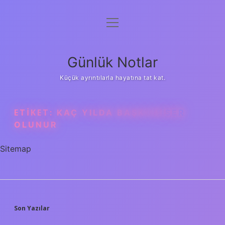
menüyü
Anasayfa
aç
Gizlilik Politikası
Günlük Notlar
Yasal Uyarı
Küçük ayrıntılarla hayatına tat kat.
Hakkımızda
ETIKET:
KAÇ YILDA BAŞKOMISER
OLUNUR
Sitemap
SIDEBAR
Son Yazılar