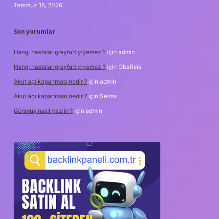
Temmuz 15, 2026
Son yorumlar
Hangi hastalar greyfurt yiyemez ?
için
admin
Hangi hastalar greyfurt yiyemez ?
için
ObaReisi
Akut açı kapanması nedir ?
için
admin
Akut açı kapanması nedir ?
için
Selma
Günmüş nasıl yazılır ?
için
admin