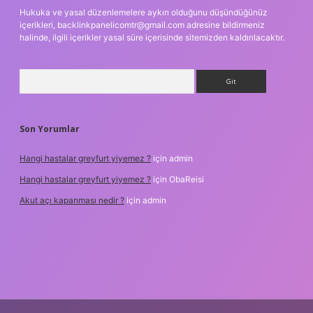
Hukuka ve yasal düzenlemelere aykırı olduğunu düşündüğünüz
içerikleri,
backlinkpanelicomtr@gmail.com
adresine bildirmeniz
halinde, ilgili içerikler yasal süre içerisinde sitemizden kaldırılacaktır.
Arama
Son Yorumlar
Hangi hastalar greyfurt yiyemez ?
için
admin
Hangi hastalar greyfurt yiyemez ?
için
ObaReisi
Akut açı kapanması nedir ?
için
admin
iş