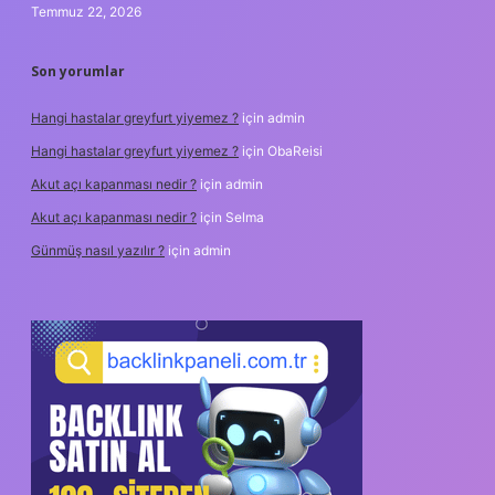
Temmuz 22, 2026
Son yorumlar
Hangi hastalar greyfurt yiyemez ?
için
admin
Hangi hastalar greyfurt yiyemez ?
için
ObaReisi
Akut açı kapanması nedir ?
için
admin
Akut açı kapanması nedir ?
için
Selma
Günmüş nasıl yazılır ?
için
admin