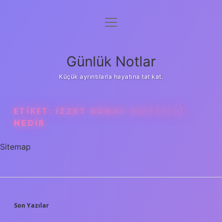
menüyü
Anasayfa
aç
Gizlilik Politikası
Günlük Notlar
Yasal Uyarı
Küçük ayrıntılarla hayatına tat kat.
Hakkımızda
ETIKET:
İZZET GÜNAY HASTALIĞI
NEDIR
Sitemap
SIDEBAR
Son Yazılar