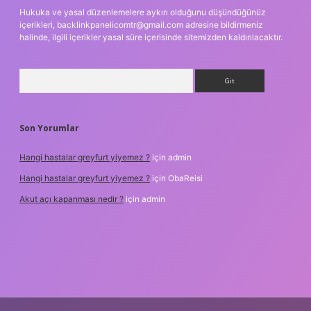
Hukuka ve yasal düzenlemelere aykırı olduğunu düşündüğünüz
içerikleri,
backlinkpanelicomtr@gmail.com
adresine bildirmeniz
halinde, ilgili içerikler yasal süre içerisinde sitemizden kaldırılacaktır.
Arama
Son Yorumlar
Hangi hastalar greyfurt yiyemez ?
için
admin
Hangi hastalar greyfurt yiyemez ?
için
ObaReisi
Akut açı kapanması nedir ?
için
admin
iş