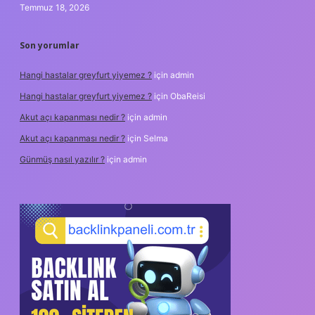
Temmuz 18, 2026
Son yorumlar
Hangi hastalar greyfurt yiyemez ?
için
admin
Hangi hastalar greyfurt yiyemez ?
için
ObaReisi
Akut açı kapanması nedir ?
için
admin
Akut açı kapanması nedir ?
için
Selma
Günmüş nasıl yazılır ?
için
admin