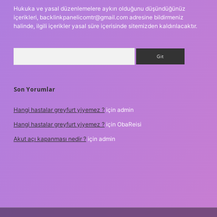
Hukuka ve yasal düzenlemelere aykırı olduğunu düşündüğünüz
içerikleri,
backlinkpanelicomtr@gmail.com
adresine bildirmeniz
halinde, ilgili içerikler yasal süre içerisinde sitemizden kaldırılacaktır.
Arama
Son Yorumlar
Hangi hastalar greyfurt yiyemez ?
için
admin
Hangi hastalar greyfurt yiyemez ?
için
ObaReisi
Akut açı kapanması nedir ?
için
admin
riş