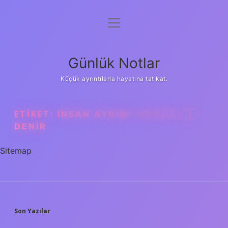
menüyü
Anasayfa
aç
Gizlilik Politikası
Günlük Notlar
Yasal Uyarı
Küçük ayrıntılarla hayatına tat kat.
Hakkımızda
ETIKET:
İNSAN AYRIMI YAPANA NE
DENIR
Sitemap
SIDEBAR
Son Yazılar