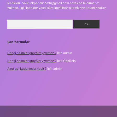
içerikleri,
backlinkpanelicomtr@gmail.com
adresine bildirmeniz
halinde, ilgili içerikler yasal süre içerisinde sitemizden kaldırılacaktır.
Arama
Son Yorumlar
Hangi hastalar greyfurt yiyemez ?
için
admin
Hangi hastalar greyfurt yiyemez ?
için
ObaReisi
Akut açı kapanması nedir ?
için
admin
riş