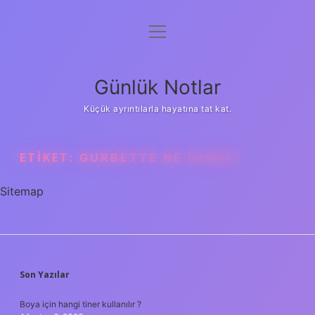
menüyü
Anasayfa
aç
Gizlilik Politikası
Günlük Notlar
Yasal Uyarı
Küçük ayrıntılarla hayatına tat kat.
Hakkımızda
ETIKET:
GURBETTE NE DEMEK
Sitemap
SIDEBAR
Son Yazılar
Boya için hangi tiner kullanılır ?