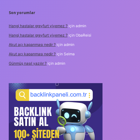
Son yorumlar
Hangi hastalar greyfurt yiyemez ?
için
admin
Hangi hastalar greyfurt yiyemez ?
için
ObaReisi
Akut açı kapanması nedir ?
için
admin
Akut açı kapanması nedir ?
için
Selma
Günmüş nasıl yazılır ?
için
admin