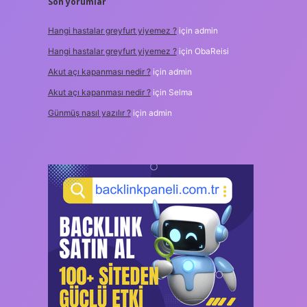
Son yorumlar
Hangi hastalar greyfurt yiyemez ?
için
admin
Hangi hastalar greyfurt yiyemez ?
için
ObaReisi
Akut açı kapanması nedir ?
için
admin
Akut açı kapanması nedir ?
için
Selma
Günmüş nasıl yazılır ?
için
admin