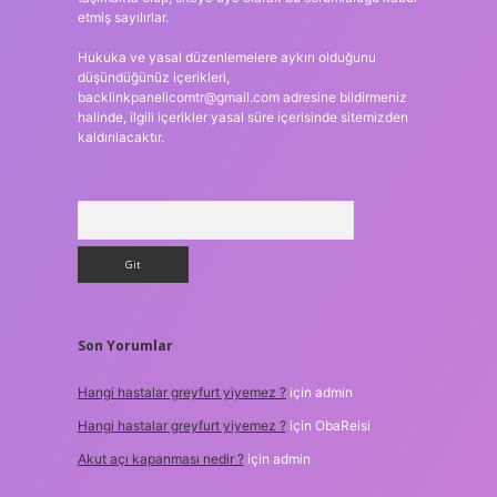
etmiş sayılırlar.
Hukuka ve yasal düzenlemelere aykırı olduğunu
düşündüğünüz içerikleri,
backlinkpanelicomtr@gmail.com
adresine bildirmeniz
halinde, ilgili içerikler yasal süre içerisinde sitemizden
kaldırılacaktır.
Arama
Son Yorumlar
Hangi hastalar greyfurt yiyemez ?
için
admin
Hangi hastalar greyfurt yiyemez ?
için
ObaReisi
Akut açı kapanması nedir ?
için
admin