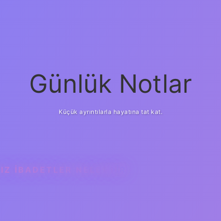
Günlük Notlar
Küçük ayrıntılarla hayatına tat kat.
IZ IBADETLER NELERDIR