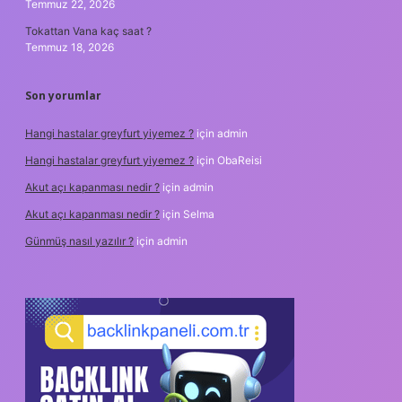
Temmuz 22, 2026
Tokattan Vana kaç saat ?
Temmuz 18, 2026
Son yorumlar
Hangi hastalar greyfurt yiyemez ?
için
admin
Hangi hastalar greyfurt yiyemez ?
için
ObaReisi
Akut açı kapanması nedir ?
için
admin
Akut açı kapanması nedir ?
için
Selma
Günmüş nasıl yazılır ?
için
admin