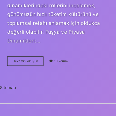
dinamiklerindeki rollerini incelemek,
günümüzün hızlı tüketim kültürünü ve
toplumsal refahı anlamak için oldukça
değerli olabilir. Fuşya ve Piyasa
Dinamikleri:…
Fuşya
Devamını okuyun
10 Yorum
rengi
ne
demek
?
Sitemap