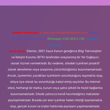
lbet giriş
Reklam ve İletişim:
E-mail:
backlinkpaneli@gmail.com
Teams:
forumhizmeti@gmail.com
Whatsapp: 0262 606 0 726
Telegram:
@karabul
Yasal Uyarı:
Sitemiz, 5651 Sayılı Kanun gereğince Bilgi Teknolojileri
ve İletişim Kurumu (BTK) tarafından onaylanmış bir Yer Sağlayıcı
olarak hizmet vermektedir. Bu nedenle, sitedeki içerikleri proaktif
olarak denetleme veya araştırma yükümlülüğümüz bulunmamaktadır.
Ancak, üyelerimiz yazdıkları içeriklerin sorumluluğunu taşımakta olup,
siteye üye olarak bu sorumluluğu kabul etmiş sayılırlar. Bu internet
sitesi, herhangi bir marka, kurum veya şahıs şirketi ile hiçbir bağlantısı
bulunmamaktadır. Sitede yalnızca kendi hazırladığımız makaleler
paylaşılmaktadır. Burada yer alan içerikler haber niteliği taşımamakta
olup, gerçek kurum ve kişiler hakkında paylaşım yapılmamaktadır.