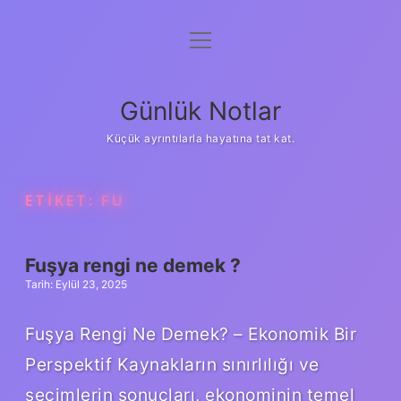
menüyü
Anasayfa
aç
Gizlilik Politikası
Günlük Notlar
Yasal Uyarı
Küçük ayrıntılarla hayatına tat kat.
Hakkımızda
ETIKET:
FU
Fuşya rengi ne demek ?
Tarih: Eylül 23, 2025
Fuşya Rengi Ne Demek? – Ekonomik Bir
Perspektif Kaynakların sınırlılığı ve
seçimlerin sonuçları, ekonominin temel