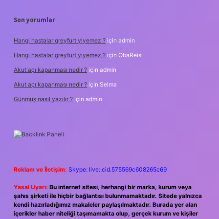
Son yorumlar
Hangi hastalar greyfurt yiyemez ?
için
admin
Hangi hastalar greyfurt yiyemez ?
için
ObaReisi
Akut açı kapanması nedir ?
için
admin
Akut açı kapanması nedir ?
için
Selma
Günmüş nasıl yazılır ?
için
admin
Reklam ve İletişim:
Skype: live:.cid.575569c608265c69
Yasal Uyarı:
Bu internet sitesi, herhangi bir marka, kurum veya
şahıs şirketi ile hiçbir bağlantısı bulunmamaktadır. Sitede yalnızca
kendi hazırladığımız makaleler paylaşılmaktadır. Burada yer alan
içerikler haber niteliği taşımamakta olup, gerçek kurum ve kişiler