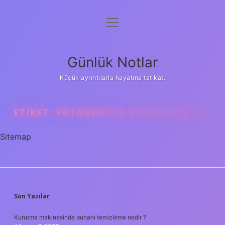
menüyü
Anasayfa
aç
Gizlilik Politikası
Günlük Notlar
Yasal Uyarı
Küçük ayrıntılarla hayatına tat kat.
Hakkımızda
ETIKET:
FOTOSENTEZ KISACA NEDIR
Sitemap
SIDEBAR
Son Yazılar
Kurutma makinesinde buharlı temizleme nedir ?