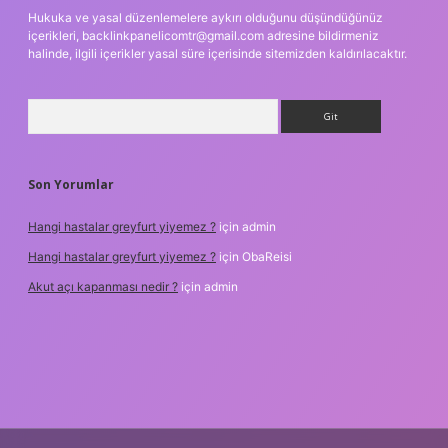
Hukuka ve yasal düzenlemelere aykırı olduğunu düşündüğünüz
içerikleri,
backlinkpanelicomtr@gmail.com
adresine bildirmeniz
halinde, ilgili içerikler yasal süre içerisinde sitemizden kaldırılacaktır.
Arama
Son Yorumlar
Hangi hastalar greyfurt yiyemez ?
için
admin
Hangi hastalar greyfurt yiyemez ?
için
ObaReisi
Akut açı kapanması nedir ?
için
admin
giriş