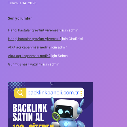
Temmuz 14, 2026
Son yorumlar
Hangi hastalar greyfurt yiyemez ?
için
admin
Hangi hastalar greyfurt yiyemez ?
için
ObaReisi
Akut açı kapanması nedir ?
için
admin
Akut açı kapanması nedir ?
için
Selma
Günmüş nasıl yazılır ?
için
admin