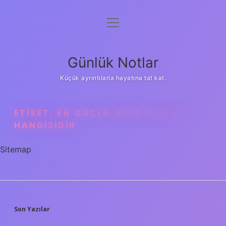
menüyü
Anasayfa
aç
Gizlilik Politikası
Günlük Notlar
Yasal Uyarı
Küçük ayrıntılarla hayatına tat kat.
Hakkımızda
ETIKET:
EN GÜÇLÜ ARAP ÜLKESI
HANGISIDIR
Sitemap
SIDEBAR
Son Yazılar