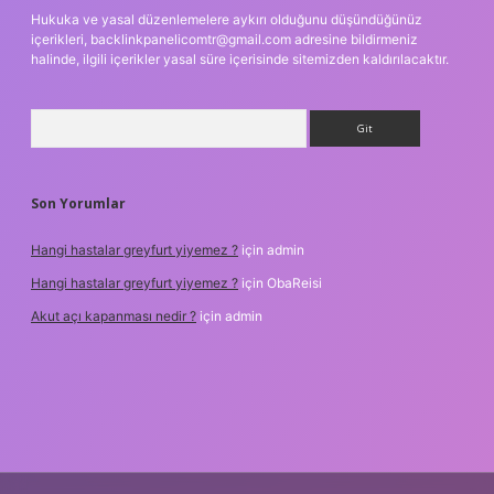
Hukuka ve yasal düzenlemelere aykırı olduğunu düşündüğünüz
içerikleri,
backlinkpanelicomtr@gmail.com
adresine bildirmeniz
halinde, ilgili içerikler yasal süre içerisinde sitemizden kaldırılacaktır.
Arama
Son Yorumlar
Hangi hastalar greyfurt yiyemez ?
için
admin
Hangi hastalar greyfurt yiyemez ?
için
ObaReisi
Akut açı kapanması nedir ?
için
admin
riş