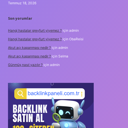
Temmuz 18, 2026
Son yorumlar
Hangi hastalar greyfurt yiyemez ?
için
admin
Hangi hastalar greyfurt yiyemez ?
için
ObaReisi
Akut açı kapanması nedir ?
için
admin
Akut açı kapanması nedir ?
için
Selma
Günmüş nasıl yazılır ?
için
admin