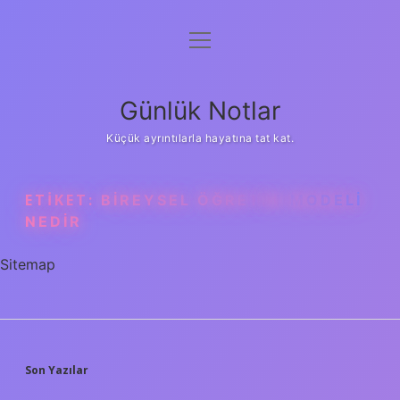
menüyü
Anasayfa
aç
Gizlilik Politikası
Günlük Notlar
Yasal Uyarı
Küçük ayrıntılarla hayatına tat kat.
Hakkımızda
ETIKET:
BIREYSEL ÖĞRETIM MODELI
NEDIR
Sitemap
SIDEBAR
Son Yazılar