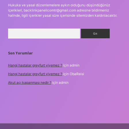
Hukuka ve yasal düzenlemelere aykırı olduğunu düşündüğünüz
içerikleri,
backlinkpanelicomtr@gmail.com
adresine bildirmeniz
halinde, ilgili içerikler yasal süre içerisinde sitemizden kaldırılacaktır.
Arama
Son Yorumlar
Hangi hastalar greyfurt yiyemez ?
için
admin
Hangi hastalar greyfurt yiyemez ?
için
ObaReisi
Akut açı kapanması nedir ?
için
admin
iş