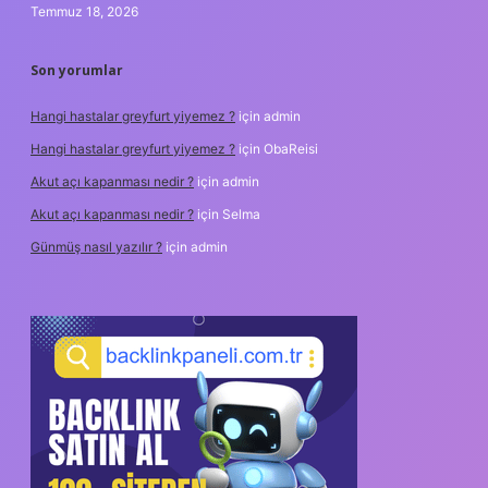
Temmuz 18, 2026
Son yorumlar
Hangi hastalar greyfurt yiyemez ?
için
admin
Hangi hastalar greyfurt yiyemez ?
için
ObaReisi
Akut açı kapanması nedir ?
için
admin
Akut açı kapanması nedir ?
için
Selma
Günmüş nasıl yazılır ?
için
admin