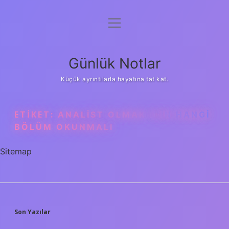
menüyü
Anasayfa
aç
Gizlilik Politikası
Günlük Notlar
Yasal Uyarı
Küçük ayrıntılarla hayatına tat kat.
Hakkımızda
ETIKET:
ANALIST OLMAK IÇIN HANGI
BÖLÜM OKUNMALI
Sitemap
SIDEBAR
Son Yazılar