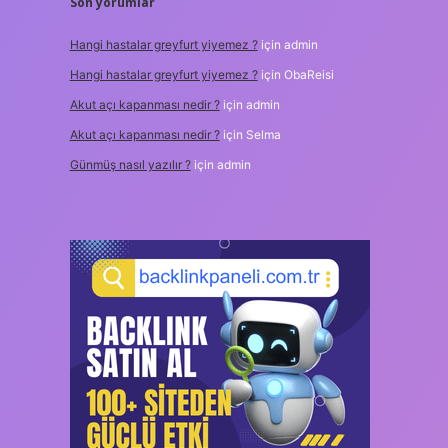
Son yorumlar
Hangi hastalar greyfurt yiyemez ?
için
admin
Hangi hastalar greyfurt yiyemez ?
için
ObaReisi
Akut açı kapanması nedir ?
için
admin
Akut açı kapanması nedir ?
için
Selma
Günmüş nasıl yazılır ?
için
admin