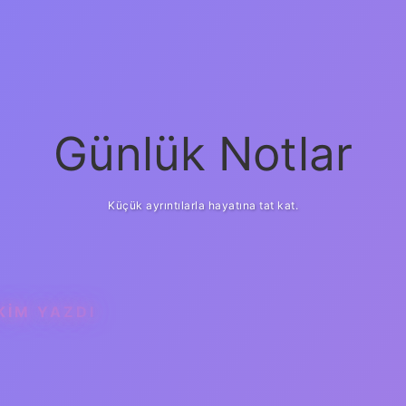
Günlük Notlar
Küçük ayrıntılarla hayatına tat kat.
KIM YAZDI