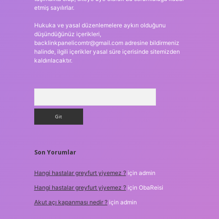
etmiş sayılırlar.
Hukuka ve yasal düzenlemelere aykırı olduğunu
düşündüğünüz içerikleri,
backlinkpanelicomtr@gmail.com
adresine bildirmeniz
halinde, ilgili içerikler yasal süre içerisinde sitemizden
kaldırılacaktır.
Arama
Son Yorumlar
Hangi hastalar greyfurt yiyemez ?
için
admin
Hangi hastalar greyfurt yiyemez ?
için
ObaReisi
Akut açı kapanması nedir ?
için
admin