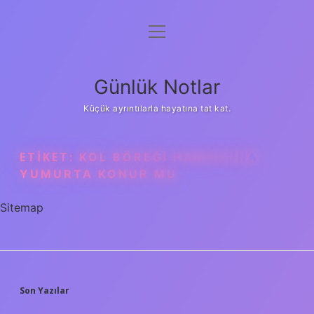
menüyü
Anasayfa
aç
Gizlilik Politikası
Günlük Notlar
Yasal Uyarı
Küçük ayrıntılarla hayatına tat kat.
Hakkımızda
ETIKET:
KOL BÖREĞI HAMURUNA
YUMURTA KONUR MU
Sitemap
SIDEBAR
Son Yazılar