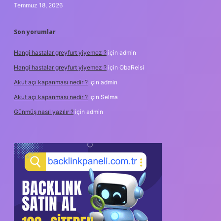
Temmuz 18, 2026
Son yorumlar
Hangi hastalar greyfurt yiyemez ?
için
admin
Hangi hastalar greyfurt yiyemez ?
için
ObaReisi
Akut açı kapanması nedir ?
için
admin
Akut açı kapanması nedir ?
için
Selma
Günmüş nasıl yazılır ?
için
admin