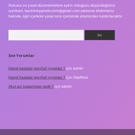
Hukuka ve yasal düzenlemelere aykırı olduğunu düşündüğünüz
içerikleri,
backlinkpanelicomtr@gmail.com
adresine bildirmeniz
halinde, ilgili içerikler yasal süre içerisinde sitemizden kaldırılacaktır.
Arama
Son Yorumlar
Hangi hastalar greyfurt yiyemez ?
için
admin
Hangi hastalar greyfurt yiyemez ?
için
ObaReisi
Akut açı kapanması nedir ?
için
admin
riş