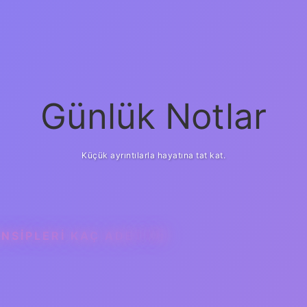
Günlük Notlar
Küçük ayrıntılarla hayatına tat kat.
ENSIPLERI KAÇ ADETTIR