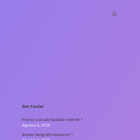
SIDEBAR
Son Yazılar
ilbet giriş
Kromun vücuda faydaları nelerdir ?
Ağustos 5, 2026
Avarlar hangi dili konuşuyor ?