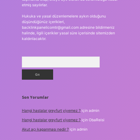
etmiş sayılırlar.
Hukuka ve yasal düzenlemelere aykırı olduğunu
düşündüğünüz içerikleri,
backlinkpanelicomtr@gmail.com
adresine bildirmeniz
halinde, ilgili içerikler yasal süre içerisinde sitemizden
kaldırılacaktır.
Arama
Son Yorumlar
Hangi hastalar greyfurt yiyemez ?
için
admin
Hangi hastalar greyfurt yiyemez ?
için
ObaReisi
Akut açı kapanması nedir ?
için
admin