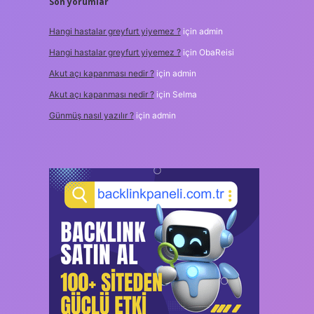
Son yorumlar
Hangi hastalar greyfurt yiyemez ?
için
admin
Hangi hastalar greyfurt yiyemez ?
için
ObaReisi
Akut açı kapanması nedir ?
için
admin
Akut açı kapanması nedir ?
için
Selma
Günmüş nasıl yazılır ?
için
admin