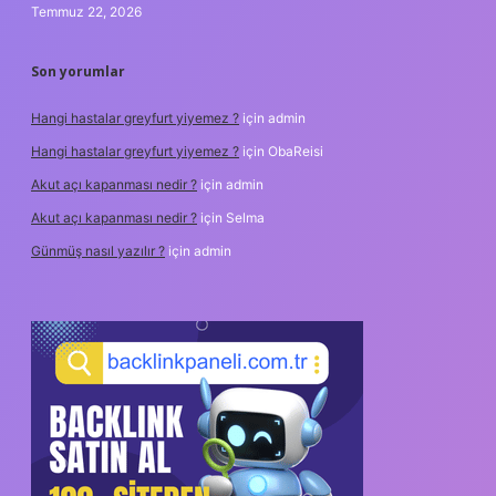
Temmuz 22, 2026
Son yorumlar
Hangi hastalar greyfurt yiyemez ?
için
admin
Hangi hastalar greyfurt yiyemez ?
için
ObaReisi
Akut açı kapanması nedir ?
için
admin
Akut açı kapanması nedir ?
için
Selma
Günmüş nasıl yazılır ?
için
admin