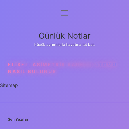
menüyü
Anasayfa
aç
Gizlilik Politikası
Günlük Notlar
Yasal Uyarı
Küçük ayrıntılarla hayatına tat kat.
Hakkımızda
ETIKET:
ASIMETRIK KARBON ATOMU
NASIL BULUNUR
Sitemap
SIDEBAR
Son Yazılar