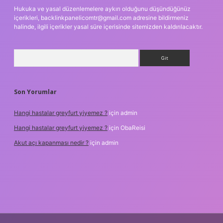
Hukuka ve yasal düzenlemelere aykırı olduğunu düşündüğünüz
içerikleri,
backlinkpanelicomtr@gmail.com
adresine bildirmeniz
halinde, ilgili içerikler yasal süre içerisinde sitemizden kaldırılacaktır.
Arama
Son Yorumlar
Hangi hastalar greyfurt yiyemez ?
için
admin
Hangi hastalar greyfurt yiyemez ?
için
ObaReisi
Akut açı kapanması nedir ?
için
admin
riş